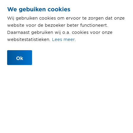
viaducten en een
We gebuiken cookies
aquaduct
Wij gebruiken cookies om ervoor te zorgen dat onze
website voor de bezoeker beter functioneert.
Samenwerken met allerlei
Daarnaast gebruiken wij o.a. cookies voor onze
specialisten op een krappe
websitestatistieken.
Lees meer
.
bouwplaats
Ok
Vernieuwing N31-traverse
Harlingen
2015 - 2017
Ballast Nedam Infra Projects
Een deel van de N31 (Amsterdam – Leeuwarden), dat
door Harlingen loopt, is opnieuw aangelegd. Wij