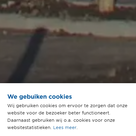
We gebuiken cookies
Snel bouwen én lang
Wij gebruiken cookies om ervoor te zorgen dat onze
beheren
website voor de bezoeker beter functioneert.
Daarnaast gebruiken wij o.a. cookies voor onze
Een multifunctioneel gebouw van
websitestatistieken.
Lees meer
.
68.000 m2