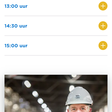
bedrijfskantine. Hier kan ik belegde broodjes, een
13:00 uur
tosti, verse soep of iets anders lekkers kopen. Ik
vind het heerlijk om een kopje soep bij mijn
De lunch is voorbij en we lopen weer naar het
boterham te eten.
palenveld. We kunnen beginnen met het storten
14:30 uur
van het beton.
Al het beton is gestort en de banen op het
palenveld liggen weer vol. We plaatsen de
15:00 uur
sensoren erop en een papier zodat bekend is
welke paal voor welke klant het is. We vegen de
De werkdag zit er weer op! We kleden ons om,
ruimte nog aan en spoelen de karren om waar het
klokken uit en gaan lekker naar huis. Ik heb nog
beton in wordt vervoerd.
heel de middag om thuis lekker uit te rusten of
leuke dingen te gaan doen.