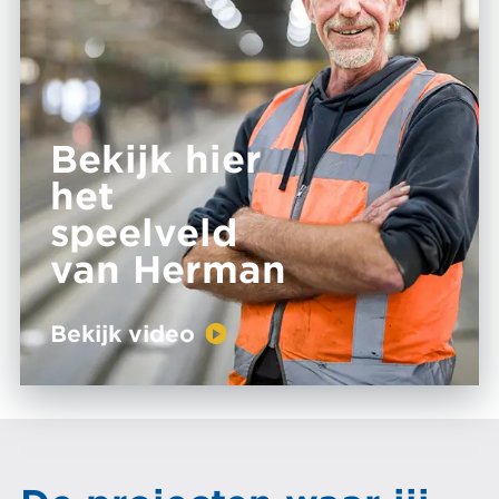
Bekijk hier
het
speelveld
van Herman
Bekijk video