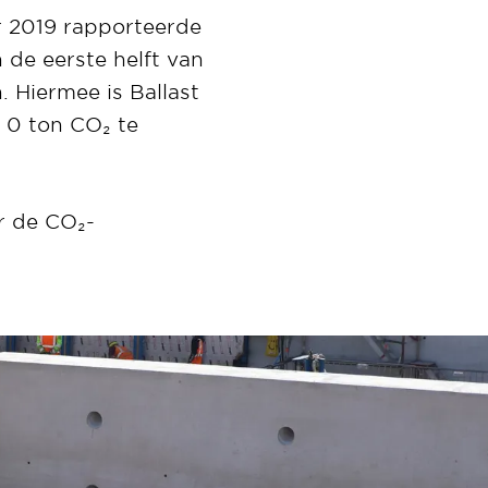
ar 2019 rapporteerde
 de eerste helft van
n. Hiermee is Ballast
 0 ton CO₂ te
r de CO₂-