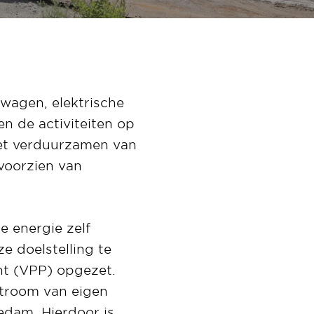
twagen, elektrische
en de activiteiten op
het verduurzamen van
 voorzien van
e energie zelf
 doelstelling te
nt (VPP) opgezet.
 stroom van eigen
edam. Hierdoor is