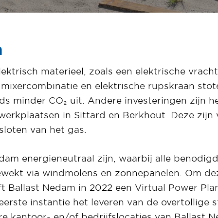
n
lektrisch materieel, zoals een elektrische vrach
e mixercombinatie en elektrische rupskraan stot
s minder CO₂ uit. Andere investeringen zijn 
werkplaatsen in Sittard en Berkhout. Deze zijn
loten van het gas.
dam energieneutraal zijn, waarbij alle benodigd
ekt via windmolens en zonnepanelen. Om deze
ft Ballast Nedam in 2022 een Virtual Power Pla
eerste instantie het leveren van de overtollige
 kantoor- en/of bedrijfslocaties van Ballast N