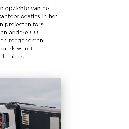
n opzichte van het
kantoorlocaties in het
n projecten fors
f en andere CO₂-
j een toegenomen
genpark wordt
ndmolens.