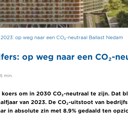
rs 2023: op weg naar een CO₂-neutraal Ballast Nedam
jfers: op weg naar een CO₂-neu
 5 min.
koers om in 2030 CO₂-neutraal te zijn. Dat blij
alfjaar van 2023. De CO₂-uitstoot van bedrijfs
jaar in absolute zin met 8.9% gedaald ten opzi