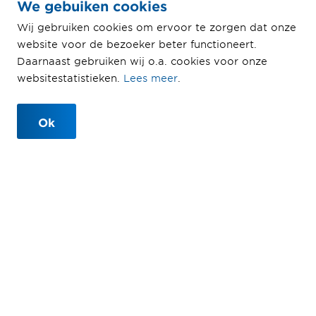
We gebuiken cookies
Rotterdam
Wij gebruiken cookies om ervoor te zorgen dat onze
Het windpark heeft een totaal
website voor de bezoeker beter functioneert.
vermogen van 24 MW en levert
Daarnaast gebruiken wij o.a. cookies voor onze
elektriciteit voor circa 18.000
websitestatistieken.
Lees meer
.
huishoudens
Ok
Ontwerpen, leveren en installeren
van acht windturbines
Havengebied Rotterdam
2013 - 2015
Ballast Nedam Renewables
Voor Windpark Hartel II te Rotterdam ontwierpen,
leverden en installeerden wij acht windturbines.