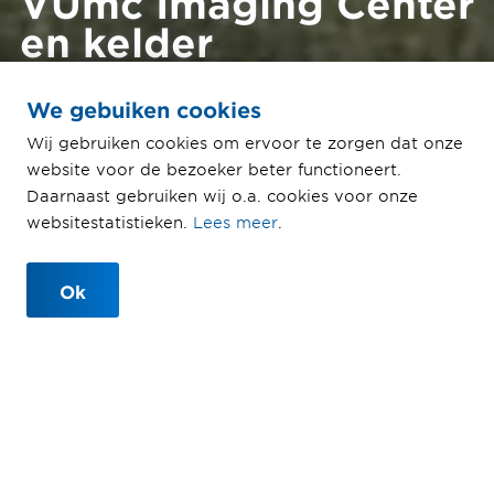
VUmc Imaging Center
en kelder
Diagnostisch
We gebuiken cookies
Centrum
Wij gebruiken cookies om ervoor te zorgen dat onze
Het samenbrengen van de nieuwste
website voor de bezoeker beter functioneert.
beeldvormende technieken en
Daarnaast gebruiken wij o.a. cookies voor onze
experts vanuit verschillende
websitestatistieken.
Lees meer
.
disciplines
Ok
Veel specifieke eisen voor flexibel
inzetbaar, hightech gebouw
Amsterdam
2016 - 2018
Ballast Nedam Building Projects