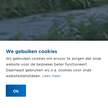
We gebuiken cookies
Wij gebruiken cookies om ervoor te zorgen dat onze
P+R Kralingse Zoom
website voor de bezoeker beter functioneert.
Daarnaast gebruiken wij o.a. cookies voor onze
Een comfortabel efficiënt knooppunt
websitestatistieken.
Lees meer
.
met karakter
Ok