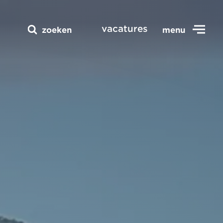
vacatures
zoeken
menu