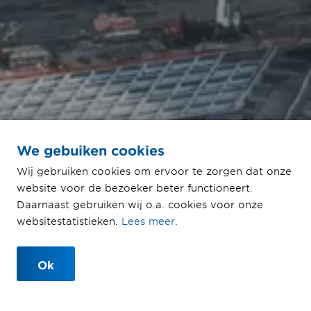
Een record brekend
We gebuiken cookies
project in Sint-
Wij gebruiken cookies om ervoor te zorgen dat onze
Petersburg
website voor de bezoeker beter functioneert.
Daarnaast gebruiken wij o.a. cookies voor onze
Dit is het hoogste gebouw van
websitestatistieken.
Lees meer
.
Europa
Ok