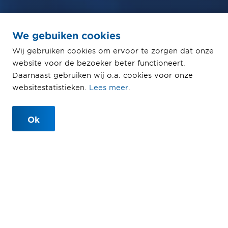
We gebuiken cookies
In gesprek over
Wij gebruiken cookies om ervoor te zorgen dat onze
website voor de bezoeker beter functioneert.
veiligheid in de bouw
Daarnaast gebruiken wij o.a. cookies voor onze
websitestatistieken.
Lees meer
.
Open en eerlijk
Ok
Veiligheid in de bouw: Timmerman
Bas over twee ingrijpende
momenten
10-06-2022
Leestijd 5 min.
Veiligheid