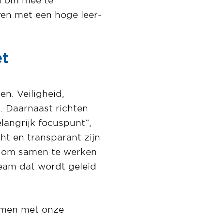
jven met een hoge leer-
et
n. Veiligheid,
t. Daarnaast richten
langrijk focuspunt”,
cht en transparant zijn
d om samen te werken
eam dat wordt geleid
samen met onze