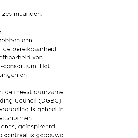
n zes maanden:
9
 hebben een
t: de bereikbaarheid
eefbaarheid van
S-consortium. Het
singen en
van de meest duurzame
lding Council (DGBC)
oordeling is geheel in
eitsnormen.
onas, geïnspireerd
ke centraal is gebouwd