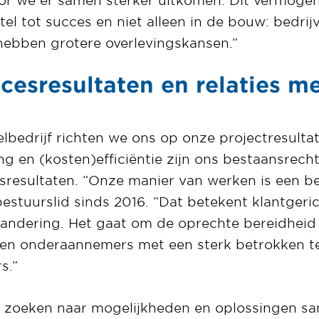
tel tot succes en niet alleen in de bouw: bedri
hebben grotere overlevingskansen.”
cesresultaten en relaties m
bedrijf richten we ons op onze projectresultate
ring en (kosten)efficiëntie zijn ons bestaansrech
resultaten. “Onze manier van werken is een be
bestuurslid sinds 2016. “Dat betekent klantgeri
randering. Het gaat om de oprechte bereidhei
s en onderaannemers met een sterk betrokken t
s.”
et zoeken naar mogelijkheden en oplossingen 