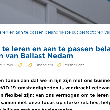
ren en aan te passen belangrijkste succesfactoren v
e leren en aan te passen bela
n van Ballast Nedam
d 2 min.
Financieel
Persbericht
en tonen aan dat we in lijn zijn met ons busin
VID-19-omstandigheden is veerkracht relevant
van flexibel zijn; van ons vermogen om te leren
 samen met onze focus op sterke relaties, he
 blijven met ons businessplan.