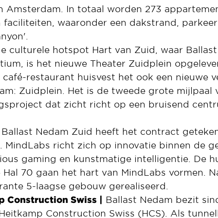
an Amsterdam. In totaal worden 273 apparteme
 faciliteiten, waaronder een dakstrand, parkee
nyon'.
de culturele hotspot Hart van Zuid, waar Balla
tium, is het nieuwe Theater Zuidplein opgeleve
 café-restaurant huisvest het ook een nieuwe v
am: Zuidplein. Het is de tweede grote mijlpaal 
gsproject dat zicht richt op een bruisend cen
Ballast Nedam Zuid heeft het contract geteke
. MindLabs richt zich op innovatie binnen de g
rious gaming en kunstmatige intelligentie. De h
 Hal 70 gaan het hart van MindLabs vormen. N
rante 5-laagse gebouw gerealiseerd.
 Construction Swiss |
Ballast Nedam bezit si
 Heitkamp Construction Swiss (HCS). Als tunn