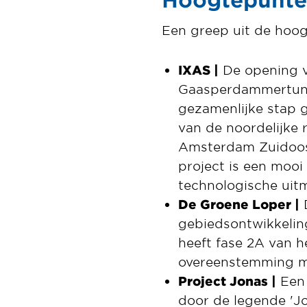
Een greep uit de hoo
IXAS |
De opening v
Gaasperdammertunn
gezamenlijke stap g
van de noordelijke 
Amsterdam Zuidoost
project is een moo
technologische uit
De Groene Loper |
D
gebiedsontwikkelin
heeft fase 2A van h
overeenstemming me
Project Jonas |
Een 
door de legende 'Jo