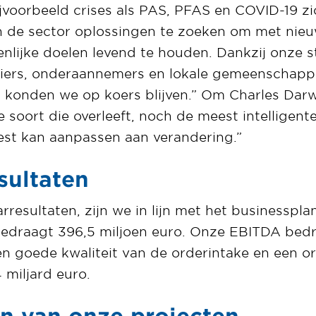
ijvoorbeeld crises als PAS, PFAS en COVID-19 z
 de sector oplossingen te zoeken om met ni
lijke doelen levend te houden. Dankzij onze st
ciers, onderaannemers en lokale gemeenschappen
 konden we op koers blijven.” Om Charles Darwin
 soort die overleeft, noch de meest intelligente 
est kan aanpassen aan verandering.”
sultaten
arresultaten, zijn we in lijn met het businesspl
bedraagt 396,5 miljoen euro. Onze EBITDA bedr
n goede kwaliteit van de orderintake en een o
4 miljard euro.
n van onze projecten