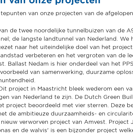
gtepunten van onze projecten van de afgelope
an de twee noordelijke tunnelbuizen van de A
el; de langste landtunnel van Nederland. We
ezet naar het uiteindelijke doel van het projec
randstad verbeteren en het vergroten van de l
. Ballast Nedam is hier onderdeel van het PP
i voorbeeld van samenwerking, duurzame oplos
muntendheid.
it project in Maastricht bleek wederom een ​​
gen van Nederland te zijn. De Dutch Green Bui
et project beoordeeld met vier sterren. Deze be
t de ambitieuze duurzaamheids- en circularit
nieuw verworven project van Amvest. Project J
nas en de walvis' is een bijzonder project wel