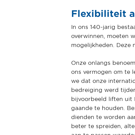
Flexibiliteit 
In ons 140-jarig best
overwinnen, moeten we
mogelijkheden. Deze me
Onze onlangs benoemde
ons vermogen om te le
we dat onze internatio
bedreiging werd tijden
bijvoorbeeld liften ui
gaande te houden. Bes
dienden te worden aan
beter te spreiden, alt
aan te passen waardo