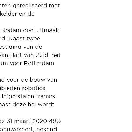
nten gerealiseerd met
rkelder en de
st Nedam deel uitmaakt
rd. Naast twee
estiging van de
van Hart van Zuid, het
trum voor Rotterdam
nd voor de bouw van
ebieden robotica,
uidige stalen frames
aast deze hal wordt
nds 31 maart 2020 49%
elbouwexpert, bekend