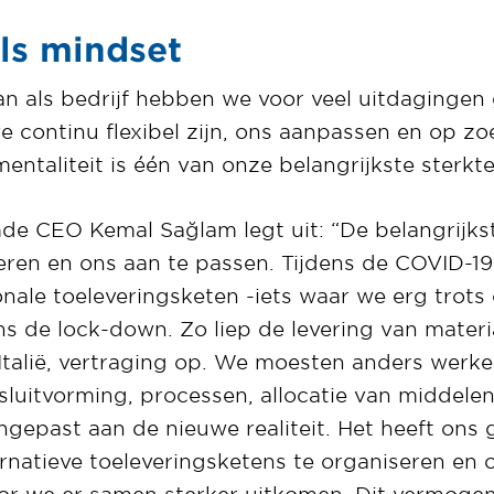
als mindset
aan als bedrijf hebben we voor veel uitdaginge
 continu flexibel zijn, ons aanpassen en op z
ntaliteit is één van onze belangrijkste sterkte
 CEO Kemal Sağlam legt uit: “De belangrijkst
ren en ons aan te passen. Tijdens de COVID-19
nale toeleveringsketen -iets waar we erg trots 
s de lock-down. Zo liep de levering van materi
t Italië, vertraging op. We moesten anders werk
luitvorming, processen, allocatie van middel
gepast aan de nieuwe realiteit. Het heeft ons g
ernatieve toeleveringsketens te organiseren en 
or we er samen sterker uitkomen. Dit vermoge