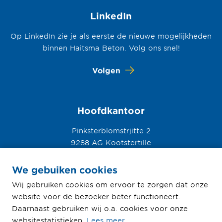
LinkedIn
Op LinkedIn zie je als eerste de nieuwe mogelijkheden
binnen Haitsma Beton. Volg ons snel!
Volgen
Hoofdkantoor
Pinksterblomstrjitte 2
9288 AG Kootstertille
0512 33 56 78
We gebuiken cookies
Wij gebruiken cookies om ervoor te zorgen dat onze
website voor de bezoeker beter functioneert.
Daarnaast gebruiken wij o.a. cookies voor onze
© Haitsma Beton 2026
websitestatistieken.
Lees meer
.