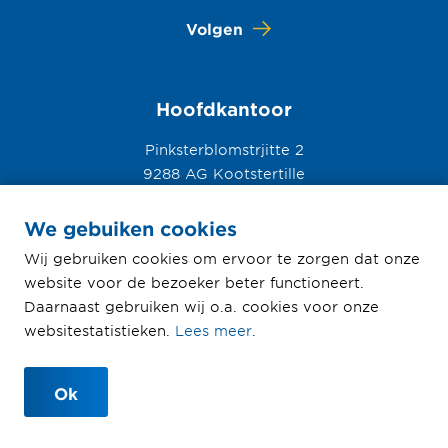
Volgen
Hoofdkantoor
Pinksterblomstrjitte 2
9288 AG Kootstertille
0512 33 56 78
We gebuiken cookies
Wij gebruiken cookies om ervoor te zorgen dat onze
website voor de bezoeker beter functioneert.
Daarnaast gebruiken wij o.a. cookies voor onze
© Haitsma Beton 2026
websitestatistieken.
Lees meer
.
Privacyverklaring
Disclaimer
Ok